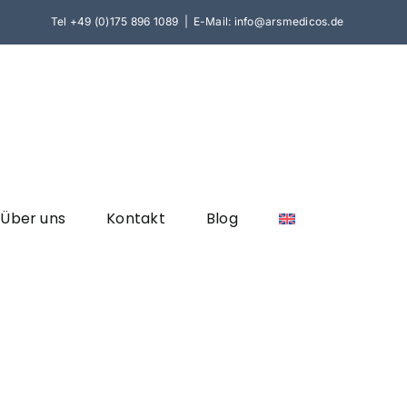
Tel
+49 (0)175 896 1089
|
E-Mail: info@arsmedicos.de
Über uns
Kontakt
Blog