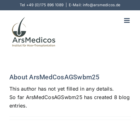
Skip
Tel
+49 (0)175 896 1089
|
E-Mail: info@arsmedicos.de
to
content
About
ArsMedCosAGSwbm25
This author has not yet filled in any details.
So far ArsMedCosAGSwbm25 has created 8 blog
entries.