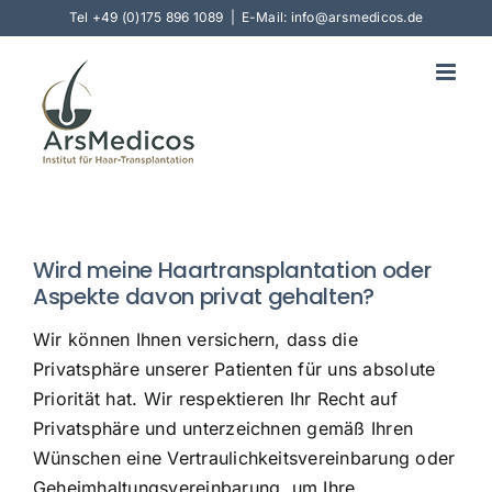
Skip
Tel
+49 (0)175 896 1089
|
E-Mail: info@arsmedicos.de
to
content
Wird meine Haartransplantation oder
Aspekte davon privat gehalten?
Wir können Ihnen versichern, dass die
Privatsphäre unserer Patienten für uns absolute
Priorität hat. Wir respektieren Ihr Recht auf
Privatsphäre und unterzeichnen gemäß Ihren
Wünschen eine Vertraulichkeitsvereinbarung oder
Geheimhaltungsvereinbarung, um Ihre