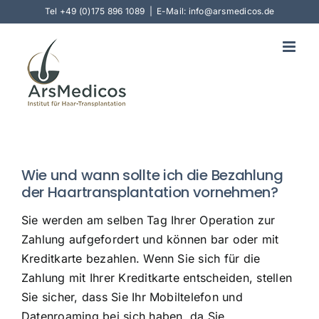
Skip
Tel
+49 (0)175 896 1089
|
E-Mail: info@arsmedicos.de
to
content
Wie und wann sollte ich die Bezahlung
der Haartransplantation vornehmen?
Sie werden am selben Tag Ihrer Operation zur
Zahlung aufgefordert und können bar oder mit
Kreditkarte bezahlen. Wenn Sie sich für die
Zahlung mit Ihrer Kreditkarte entscheiden, stellen
Sie sicher, dass Sie Ihr Mobiltelefon und
Datenroaming bei sich haben, da Sie