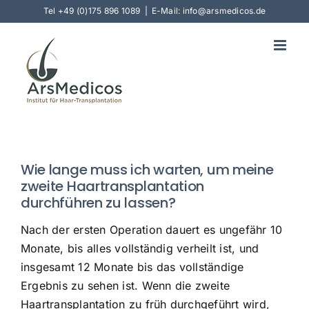
Skip
Tel
+49 (0)175 896 1089
|
E-Mail: info@arsmedicos.de
to
content
Wie lange muss ich warten, um meine
zweite Haartransplantation
durchführen zu lassen?
Nach der ersten Operation dauert es ungefähr 10
Monate, bis alles vollständig verheilt ist, und
insgesamt 12 Monate bis das vollständige
Ergebnis zu sehen ist. Wenn die zweite
Haartransplantation zu früh durchgeführt wird,