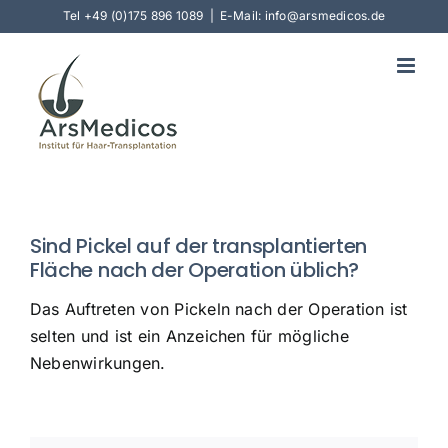
Skip
Tel
+49 (0)175 896 1089
|
E-Mail: info@arsmedicos.de
to
content
Sind Pickel auf der transplantierten
Fläche nach der Operation üblich?
Das Auftreten von Pickeln nach der Operation ist
selten und ist ein Anzeichen für mögliche
Nebenwirkungen.