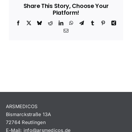
Share This Story, Choose Your
Platform!
Facebook
X
Bluesky
Reddit
LinkedIn
WhatsApp
Telegram
Tumblr
Pinterest
Xing
Email
ARSMEDICOS
Bismarckstraße 13A
72764 Reutlingen
E-Mail:
info@arsmedicos.de