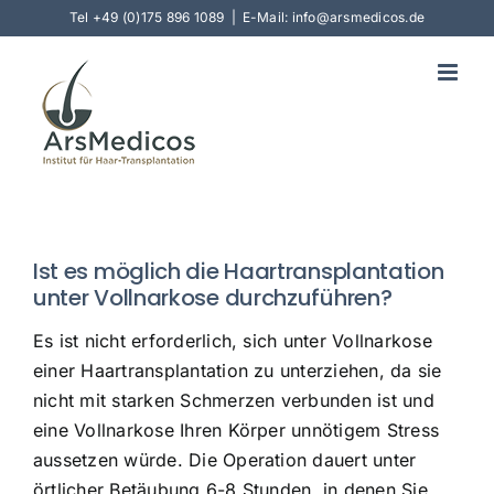
Skip
Tel
+49 (0)175 896 1089
|
E-Mail: info@arsmedicos.de
to
content
Ist es möglich die Haartransplantation
unter Vollnarkose durchzuführen?
Es ist nicht erforderlich, sich unter Vollnarkose
einer Haartransplantation zu unterziehen, da sie
nicht mit starken Schmerzen verbunden ist und
eine Vollnarkose Ihren Körper unnötigem Stress
aussetzen würde. Die Operation dauert unter
örtlicher Betäubung 6-8 Stunden, in denen Sie