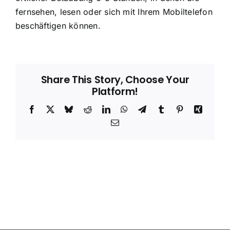
fernsehen, lesen oder sich mit Ihrem Mobiltelefon
beschäftigen können.
Share This Story, Choose Your
Platform!
Facebook
X
Bluesky
Reddit
LinkedIn
WhatsApp
Telegram
Tumblr
Pinterest
Xing
Email